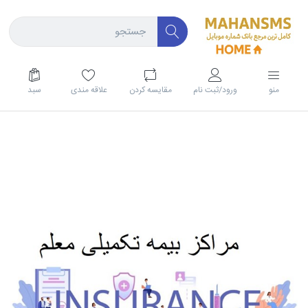
منو
ورود/ثبت نام
مقايسه كردن
علاقه مندی
سبد