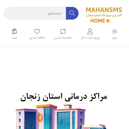
منو
ورود/ثبت نام
مقايسه كردن
علاقه مندی
سبد