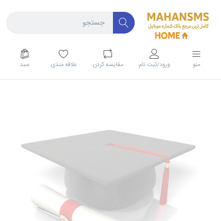
منو
ورود/ثبت نام
مقايسه كردن
علاقه مندی
سبد