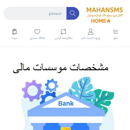
منو
ورود/ثبت نام
مقايسه كردن
علاقه مندی
سبد