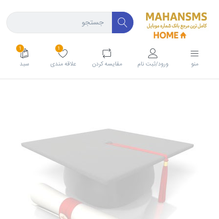
1
1
منو
ورود/ثبت نام
مقايسه كردن
علاقه مندی
سبد