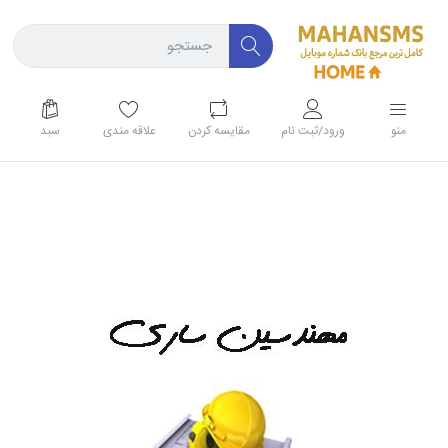
منو
ورود/ثبت نام
مقايسه كردن
علاقه مندی
سبد