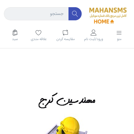
منو
ورود/ثبت نام
مقايسه كردن
علاقه مندی
سبد