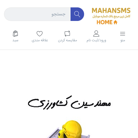
منو
ورود/ثبت نام
مقايسه كردن
علاقه مندی
سبد