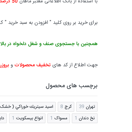
با استفاده از بانک اطلاعاتی معتبر ماهان
50 درصد
برای خرید بر روی کلید " افزودن به سبد خرید " ک
همچنین با جستجوی صنف و شغل دلخواه در بالا
جهت اطلاع از کد های
تخفیف محصولات
و
بروزر
برچسب های محصول
تهران
39
کرج
8
اسيد سيتريك خوراکي ( خشک 
نخ دندان
1
مسواک
1
انواع بیسکویت
1
دای