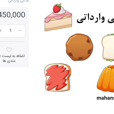
غذایی وارداتی
1,450,000 ر
اضافه به لیست عل
مندی ها