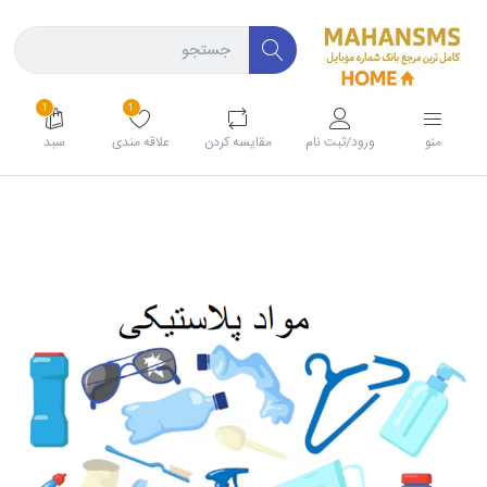
1
1
منو
ورود/ثبت نام
مقايسه كردن
علاقه مندی
سبد