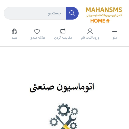
منو
ورود/ثبت نام
مقايسه كردن
علاقه مندی
سبد