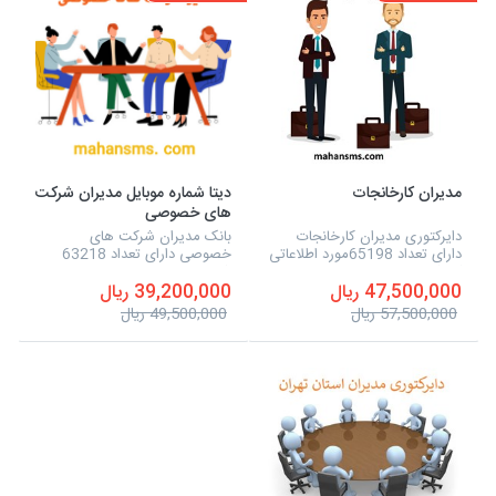
مدیران کارخانجات
دیتا شماره موبایل مدیران شرکت
های خصوصی
دایرکتوری مدیران کارخانجات
بانک مدیران شرکت های
دارای تعداد 65198مورد اطلاعاتی
خصوصی دارای تعداد 63218
که شامل نوع فعالیت، نام مدیر،
شماره موبایل است، همچنین می
47,500,000 ریال
39,200,000 ریال
شماره تلفن، آدرس، شماره همراه
توانید به صورت مستقیم، به این
و تفکیک استان ها و... می شود و
شماره موبایل ها، پیامک تبلیغاتی
57,500,000 ریال
49,500,000 ریال
به صورت...
خود را ارسال نمایید.