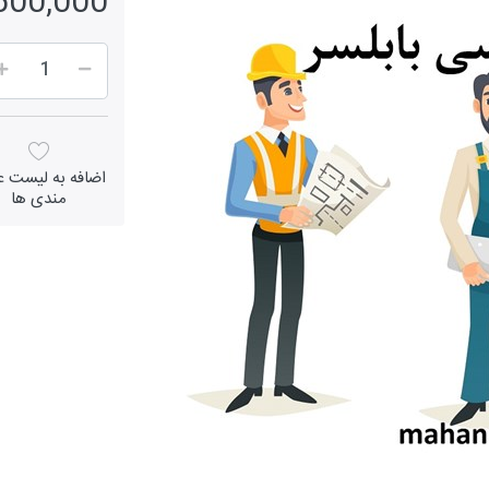
2,500,000 ر
اضافه به لیست عل
مندی ها