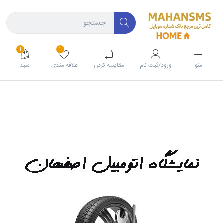
1
1
منو
ورود/ثبت نام
مقايسه كردن
علاقه مندی
سبد