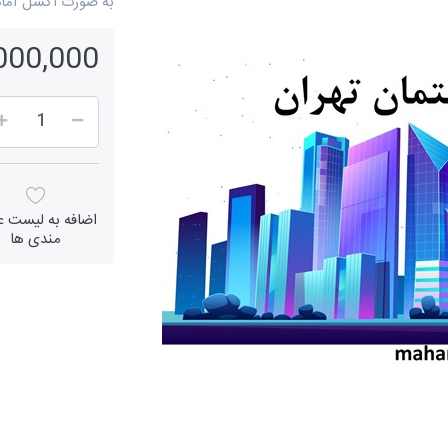
به صورت اکسل آما
2,000,000 ر
اضافه به لیست عل
مندی ها