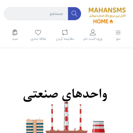
منو
ورود/ثبت نام
مقايسه كردن
علاقه مندی
سبد