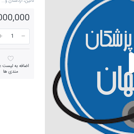
نائین، اردستان و..
29,000,000 
اضافه به لیست عل
مندی ها