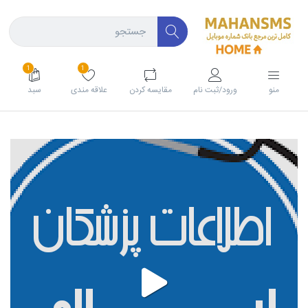
1
1
منو
ورود/ثبت نام
مقايسه كردن
علاقه مندی
سبد