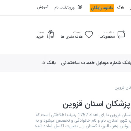
آموزش
دانلود رایگان
بلاگ
ورود/ثبت نام
مقایسه
لیست
سبد
محصولات
علاقه مندی ها
خرید
انک شماره موبایل خدمات ساختمانی
بانک شماره موبایل لوازم ورزش
تان قزوین
پزشکان استان قزوین
دایرکتوری پزشکان استان قزوین دارای تعداد 1757 ردیف اطلاعاتی است که
 شهر، استان، نام و نام خانوادگی و تخصص میشود و به
وئين زهرا، البرز، تاکستان و... بصورت اکسل آماده شده