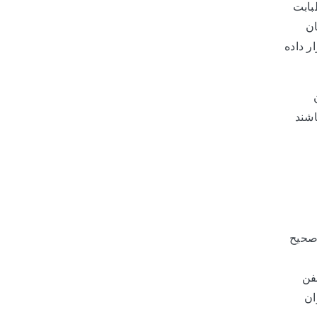
بابت
ان
ر داده
اشند
 صحیح
فن
ان