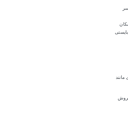
سر
کان
بایستی
مانند
فروش