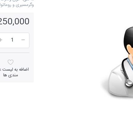
وگرمسیری و روماتولوژی است و 5202 
25,250,000 
اضافه به لیست عل
مندی ها