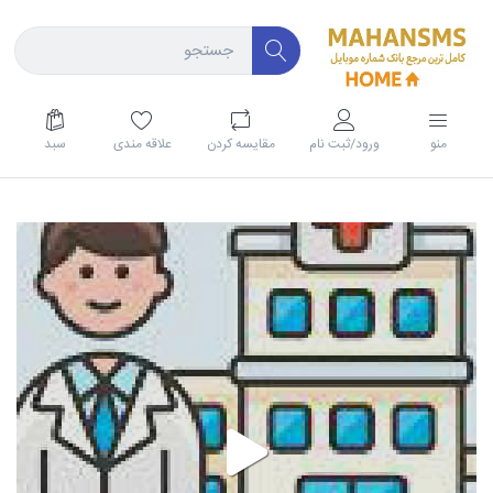
منو
ورود/ثبت نام
مقايسه كردن
علاقه مندی
سبد