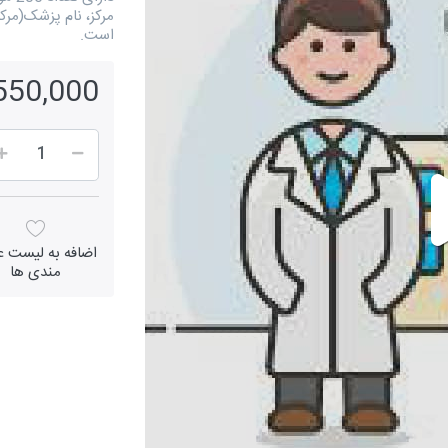
مرکز، نام پزشک(مر
است.
1,550,000 ر
اضافه به لیست عل
مندی ها