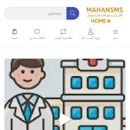
منو
ورود/ثبت نام
مقايسه كردن
علاقه مندی
سبد