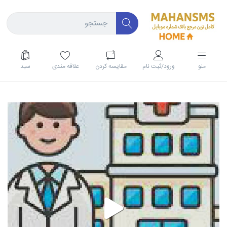
منو
ورود/ثبت نام
مقايسه كردن
علاقه مندی
سبد