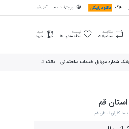
آموزش
دانلود رایگان
بلاگ
ورود/ثبت نام
مقایسه
لیست
سبد
محصولات
علاقه مندی ها
خرید
انک شماره موبایل خدمات ساختمانی
بانک شماره موبایل لوازم ورزش
 استان قم
یمانکاران استان قم