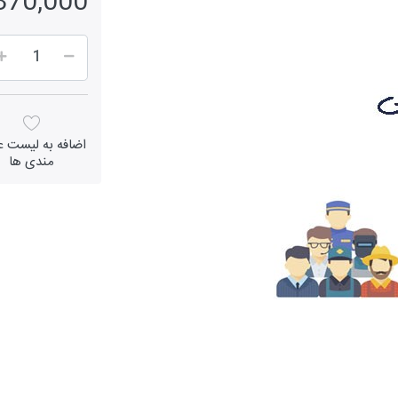
1,370,000 ر
اضافه به لیست عل
مندی ها