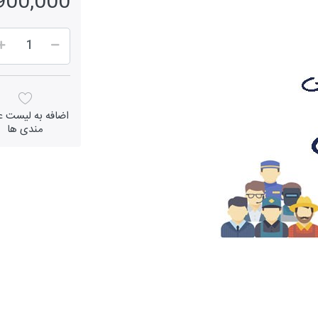
5,900,000 ر
اضافه به لیست عل
مندی ها