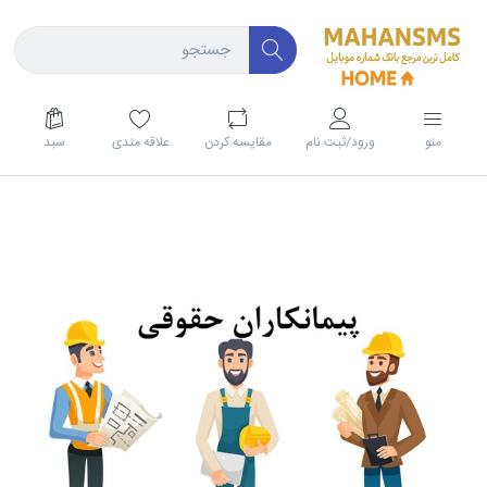
منو
ورود/ثبت نام
مقايسه كردن
علاقه مندی
سبد