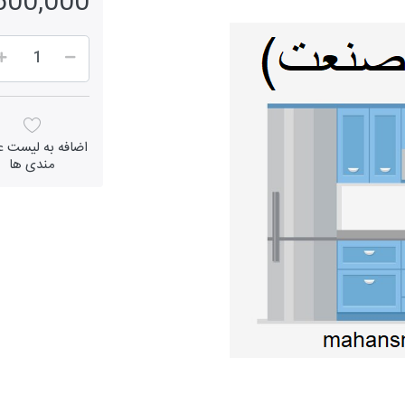
2,500,000 ر
اضافه به لیست عل
مندی ها