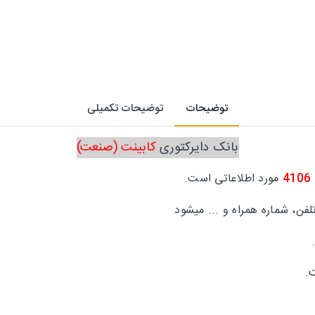
توضیحات
توضیحات تکمیلی
بانک دایرکتوری
کابینت (صنعت)
4106
مورد اطلاعاتی است.
لفن، شماره همراه و ... میشود
.