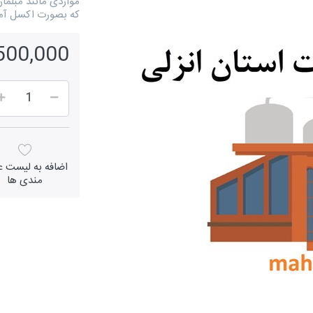
مواردی مانند مبلم
که بصورت اکسل آم
1,500,000 ر
اضافه به لیست عل
مندی ها