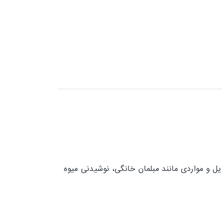
یل و مواردی مانند مبلمان خانگی، نوشیدنی میوه