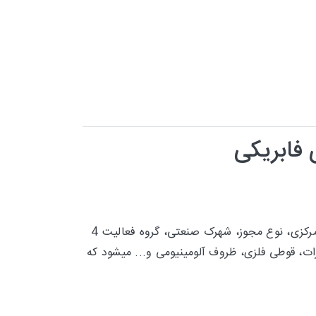
فابریکی
ملکان، تبریز، مراغه، آذرشهر و... براساس نام واحد، آدرس کارگاه، آدرس دفتر مرکزی، نوع مجوز، شهرک صنعتی، گروه فعالیت 4
فلزات، قوطی فلزی، ظروف آلومینیومی و... میشود که