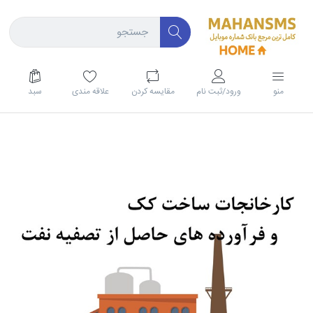
منو
ورود/ثبت نام
مقايسه كردن
علاقه مندی
سبد