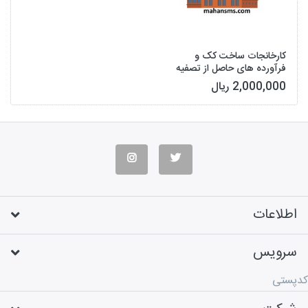
کارخانجات ساخت کک و
فرآورده های حاصل از تصفیه
نفت
2,000,000 ریال
اطلاعات
سرویس
کدپستی