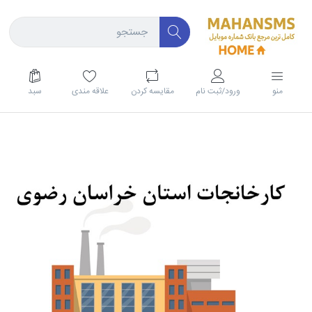
منو
ورود/ثبت نام
مقايسه كردن
علاقه مندی
سبد