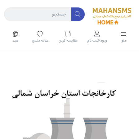
منو
ورود/ثبت نام
مقايسه كردن
علاقه مندی
سبد