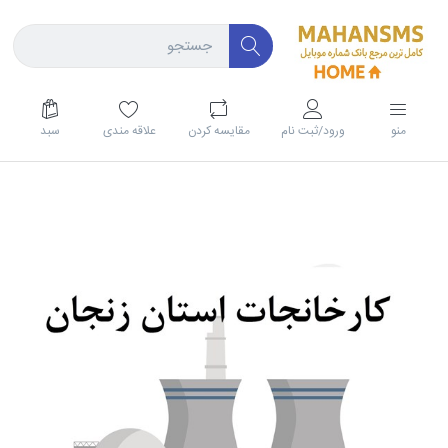
منو
ورود/ثبت نام
مقايسه كردن
علاقه مندی
سبد