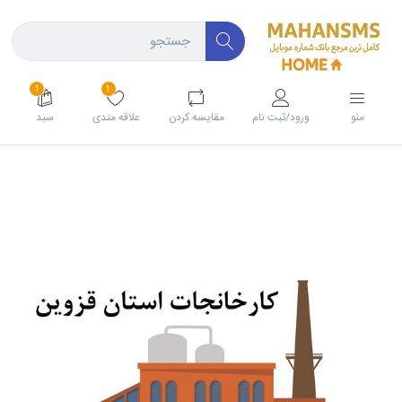
1
1
منو
ورود/ثبت نام
مقايسه كردن
علاقه مندی
سبد