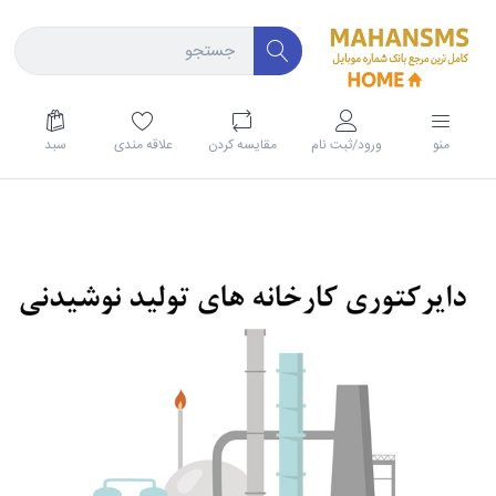
منو
ورود/ثبت نام
مقايسه كردن
علاقه مندی
سبد