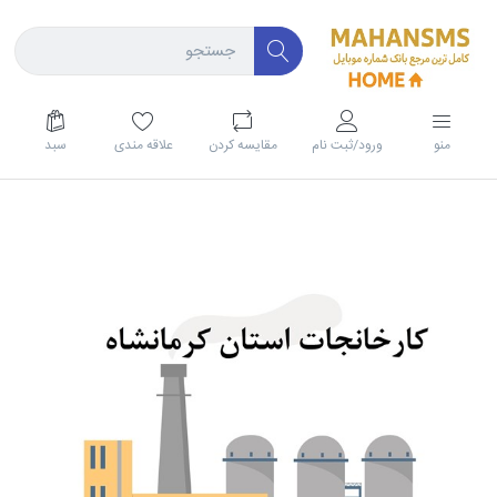
منو
ورود/ثبت نام
مقايسه كردن
علاقه مندی
سبد