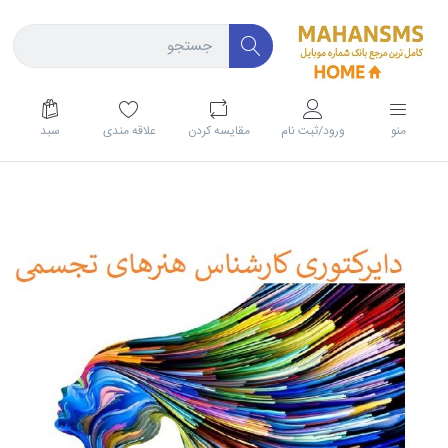
منو
ورود/ثبت نام
مقايسه كردن
علاقه مندی
سبد