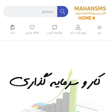
منو
ورود/ثبت نام
مقايسه كردن
علاقه مندی
سبد