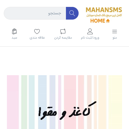
منو
ورود/ثبت نام
مقايسه كردن
علاقه مندی
سبد