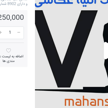
و دارای 8902 شماره موبایل است.
6,250,000 ر
اضافه به لیست عل
مندی ها