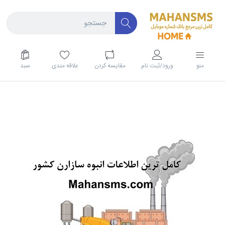
منو
ورود/ثبت نام
مقايسه كردن
علاقه مندی
سبد