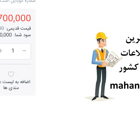
شماره موبایل است.
35,700,000 
قیمت قدیمی:
000
سود شما:
,300,000
اضافه به لیست عل
مندی ها