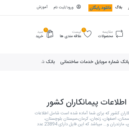
آموزش
دانلود رایگان
بلاگ
ورود/ثبت نام
1
1
مقایسه
لیست
سبد
محصولات
علاقه مندی ها
خرید
انک شماره موبایل خدمات ساختمانی
بانک شماره موبایل لوازم ورزش
اطلاعات پیمانکاران کشور
کاران کشور که برای شما آماده شده است شامل اطلاعات
 سمنان، اصفهان، زنجان، کرمان،سیستان بلوچستان،
چهارمحال و بختیاری، مازندران و... میباشد که این فایل دارای 23894 عدد