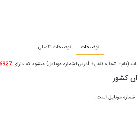
توضیحات
توضیحات تکمیلی
عات (نام+ شماره تلفن+ آدرس+شماره موبایل) میشود که دارای
6927
ان
کشور
شماره موبایل است.