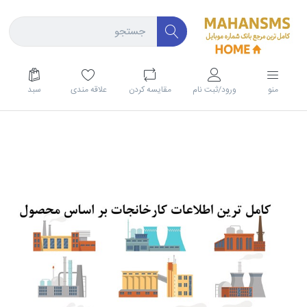
منو
ورود/ثبت نام
مقايسه كردن
علاقه مندی
سبد