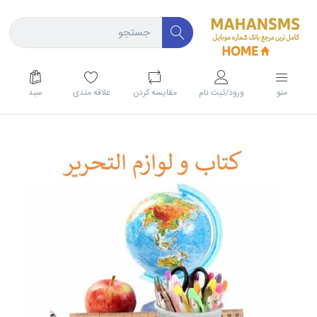
منو
ورود/ثبت نام
مقايسه كردن
علاقه مندی
سبد