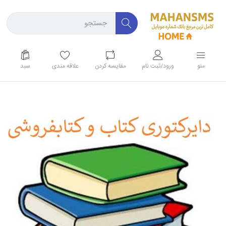
منو
ورود/ثبت نام
مقايسه كردن
علاقه مندی
سبد