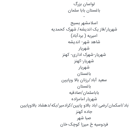
لواسان بزرگ
باغستان بابا سلمان
-
اسلامشهر بسیج
شهریار/فاز یک اندیشه/ شهرک کحمدیه
امیریه ( بردآباد)
شاهد شهر- اندیشه
شهریار
شهریار-شهرک اداری- کهنز
شهریار-کهنز
شهریار
باغستان
سعید آباد/رزنان بالا وپایین
باغستان
باباسلمان/صادقیه
شهریار امامزاده
اباد/اسکمان/رضی اباد بالاو پایین/کرادمیر/بکه/دهشاد بالاوپایین
جاده کهنز
صبا شهر
فردوسیه خ میرزا کوچک خان