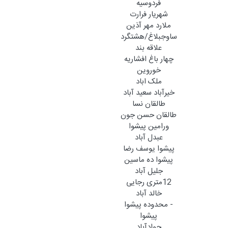
فردوسیه
شهریار فرارت
ملارد مهر آذین
ساوجبلاغ/هشتگرد
علاقه بند
چهار باغ افشاریه
خوروین
ملک اباد
خیرآباد سعید آباد
طالقان نسا
طالقان حسن جون
ورامین پیشوا
عبدل آباد
پیشوا یوسف رضا
پیشوا ده ماسین
جلیل آباد
12متری رجایی
خالد آباد
- محدوده پیشوا
پیشوا
جوادآباد