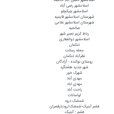
اسلامشهر حسن آباد خالصه
اسلامشهر رضی آباد
اسلامشهر چیکچلو
شهرستان اسلامشهر قایمیه
شهرستان اسلامشهر غلامی
صالحیه
رباط کریم نصیر شهر
اسلامشهر ذوالفقاری
تنکمان
محله رسالت
نظرآباد تنکمان
روستای نوکنده - آزادگان
شهر جدید هشتگرد
شهرک خور
مهدی آباد
مهدی اباد
راحت آباد
لواسانات
شمشک درود
فشم آبنیک-شمشک/رودبارقصران
فشم - آبنیک