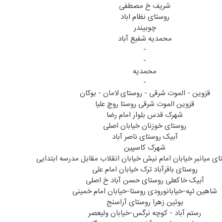
شریف خ مصطفی
روستای نظام اباد
چوبیندر
محمدیه شفیع آباد
-
-
محمدیه
-
قزوین - الموت شرقی - روستای لامان - بوکان
قزوین الموت شرقی روستا روچ علیا
شهرک قدس بلوار امام رضا
روستای خوزنان خیابان اصلی
آبیک روستای ناصر آباد
شهرک کاسپین
ای میانبر خیابان امام نیش خیابان انقلاب مقابل مدرسه ابتدایی
روستای باقرآباد ترک خیابان امام علی
آبیک خاکعلی روستای حسن آباد خ اصلی
شاهین تپه-خیابانورودی روستا-خیابان امام خمینی
بوئین زهرا روستای آراسنج
رستم آباد - کوچه نرگس-خیابان ولیعصر