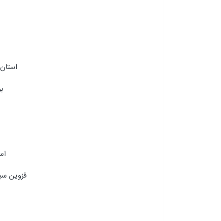
استان 
بو
اس
قزوین سیر