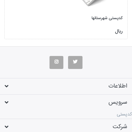
کدپستی شهرستانها
ریال
اطلاعات
سرویس
کدپستی
شرکت