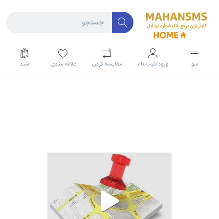
منو
ورود/ثبت نام
مقايسه كردن
علاقه مندی
سبد