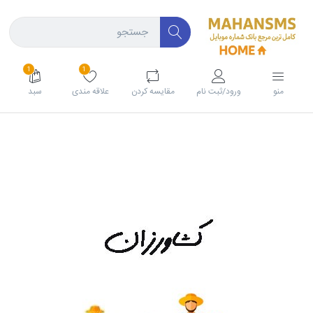
1
1
منو
ورود/ثبت نام
مقايسه كردن
علاقه مندی
سبد